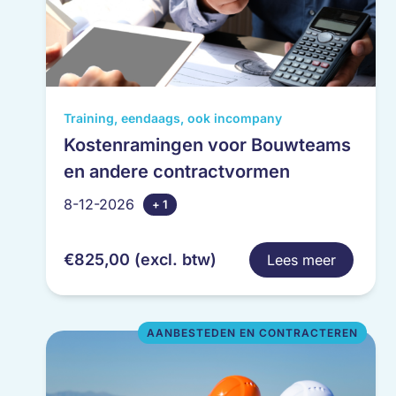
Saskia Z
Stefan W
Stephana
Sybren 
Dit
Training, eendaags, ook incompany
Tim Aar
product
Kostenramingen voor Bouwteams
heeft
en andere contractvormen
meerdere
variaties.
8-12-2026
+ 1
Deze
optie
€
825,00
(excl. btw)
Lees meer
kan
gekozen
worden
op
AANBESTEDEN EN CONTRACTEREN
de
productpagina