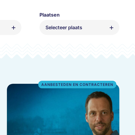
Plaatsen
Selecteer plaats
ren
Amsterdam
Assen
Bosschenhoofd
Dordrecht
e
Eindhoven
Leusden
Zwolle
Filter verwijderen X
AANBESTEDEN EN CONTRACTEREN
catie