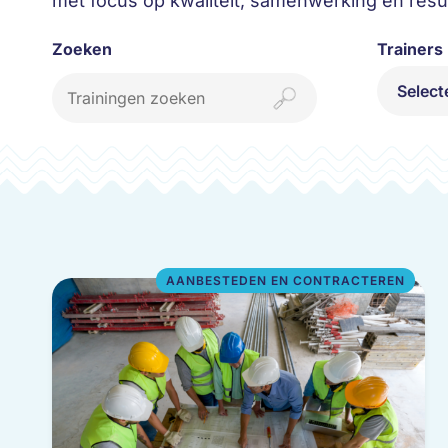
met focus op kwaliteit, samenwerking en resul
Zoeken
Trainers
Select
Adriaan 
Aletta Ve
Arthur W
Bas Dom
Dennis 
AANBESTEDEN EN CONTRACTEREN
Dorinda
Emile Ho
Fred Sip
Henbert
Henk La
Joep van