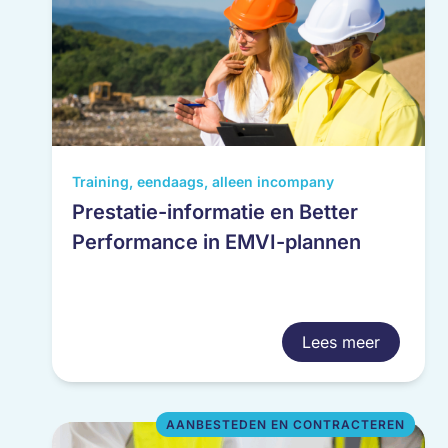
Dit
Training, eendaags, alleen incompany
product
Prestatie-informatie en Better
heeft
Performance in EMVI-plannen
meerdere
variaties.
Deze
optie
Lees meer
kan
gekozen
worden
op
AANBESTEDEN EN CONTRACTEREN
de