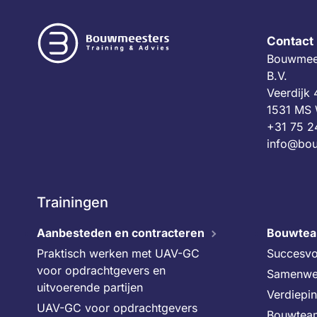
Contact
Bouwmees
B.V.
Veerdijk
1531 MS
+31 75 2
info@bou
Trainingen
Aanbesteden en contracteren
Bouwte
Praktisch werken met UAV-GC
Succesvo
voor opdrachtgevers en
Samenwe
uitvoerende partijen
Verdiepi
UAV-GC voor opdrachtgevers
Bouwtea