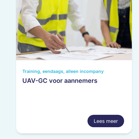
productpagina
Training, eendaags, alleen incompany
UAV-GC voor aannemers
Lees meer