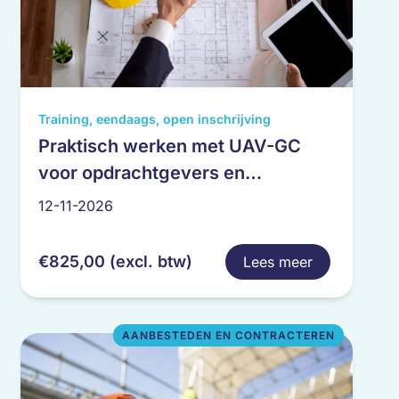
Dit
Training, eendaags, open inschrijving
product
Praktisch werken met UAV-GC
heeft
voor opdrachtgevers en
meerdere
uitvoerende partijen
variaties.
12-11-2026
Deze
optie
€
825,00
(excl. btw)
Lees meer
kan
gekozen
worden
op
AANBESTEDEN EN CONTRACTEREN
de
productpagina