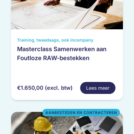
wartbol
oltering
 Verswijveren
Boukema
Taco Verkerk
Dit
Training, tweedaags, ook incompany
sen
Tom den Boer
product
Masterclass Samenwerken aan
heeft
Foutloze RAW-bestekken
meerdere
variaties.
Deze
optie
€
1.650,00
(excl. btw)
Lees meer
kan
gekozen
worden
op
AANBESTEDEN EN CONTRACTEREN
de
productpagina