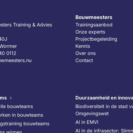
Bouwmeesters
ters Training & Advies
Trainingsaanbod
Onze experts
 40J
Projectbegeleiding
 Wormer
Kennis
40 0112
Over ons
wmeesters.nu
Contact
ams
Duurzaamheid en innova
lle bouwteams
Biodiversiteit in de stad 
Omgevingswet
rken in bouwteams
AI in EMVI
ngstraining bouwteams
AI in de infrasector: Slim
ms winnen