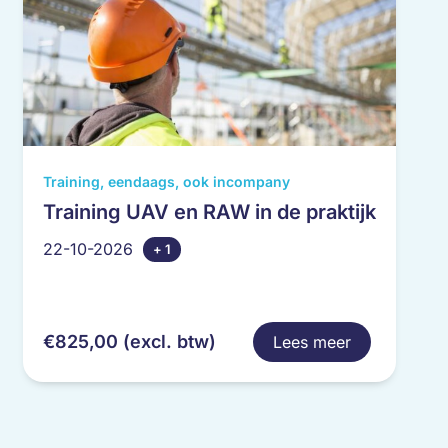
Dit
Training, eendaags, ook incompany
product
Training UAV en RAW in de praktijk
heeft
22-10-2026
+ 1
meerdere
variaties.
Deze
optie
€
825,00
(excl. btw)
Lees meer
kan
gekozen
worden
op
de