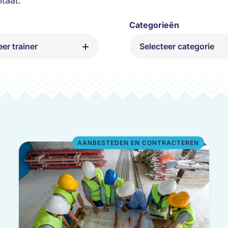
taat.
Categorieën
eer trainer
Selecteer categorie
van ’t Land
Aanbesteden en contracte
rsluis
Arno Hoevink
Bouwteams
eesie
Bart van Luling
Duurzaamheid en innovati
s
Bauke Brander
Omgevingsmanagement
Koene
Dirk Pepping
Projectmatig werken
AANBESTEDEN EN CONTRACTEREN
 Timmers
Samenwerken en communi
ogterp
Erwin Zuuring
Wet- en regelgeving
Gertjan Wessels
o Remmerts
nkamp
 der Meer
Leen Valk